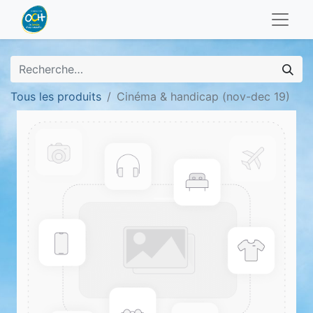
Tous les produits
Cinéma & handicap (nov-dec 19)