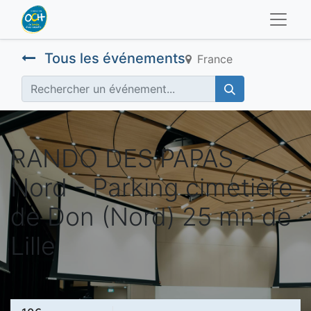
Tous les événements
France
RANDO DES PAPAS -
Nord - Parking cimetière
de Don (Nord) 25 mn de
Lille