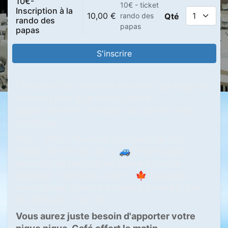
10€-
10€ - ticket
Inscription à la
10,00
€
rando des
Qté
rando des
papas
papas
S'inscrire
Chaussez vos baskets et venez partager un
moment rare et précieux entre
papas d’enfants malades ou porteurs de
handicap.
RDV : 9h15 - Parking cimetière de Don
(Nord) 25 mn de Lille - 🚙Covoiturage
possible de métropole lilloise qui sera
proposé 1 semaine avant - 🍁Paysages :
voies d’eau, prairies bordées d’arbres, pas
de dénivelé - fin 17h
Vous aurez juste besoin d'apporter votre