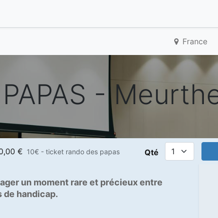
France
PAPAS - Meurthe
0,00
€
10€ - ticket rando des papas
Qté
ager un moment rare et précieux entre
s de handicap.