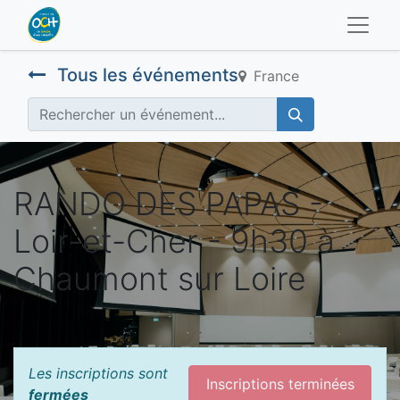
Tous les événements
France
RANDO DES PAPAS -
Loir-et-Cher - 9h30 à
Chaumont sur Loire
Les inscriptions sont
Inscriptions terminées
fermées