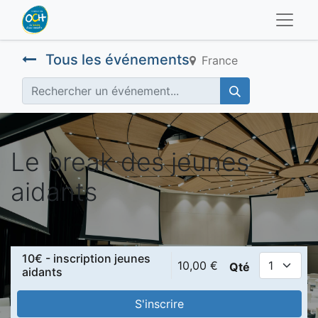
Tous les événements
France
Le break des jeunes
aidants
10€ - inscription jeunes
10,00
€
Qté
aidants
S'inscrire