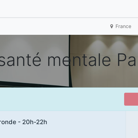
France
santé mentale Par
 ronde - 20h-22h